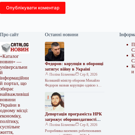
Опублікувати коментар
Про сайт
Останні новини
Інформ
П
С
К
«Каталог
С
новин» —
Федоров: корупція в оборонці
К
універсальни
затягує війну в Україні
и
й
Поліна Більченко
Сер 8, 2026
інформаційни
Колишній міністр оборони Михайло
й портал, що
Федоров назвав корупцію однією з
збирає
головних внутрішніх перешкод, яка
найважливіші
заважає швидкому завершенню війни.
новини
Це стосується, зокрема,…
України в
одному місці:
Депортація програміста НРК
економіку,
загрожує обороноздатності
політику,
України
Поліна Більченко
Сер 8, 2026
суспільне
Розробника наземних роботизованих
життя,