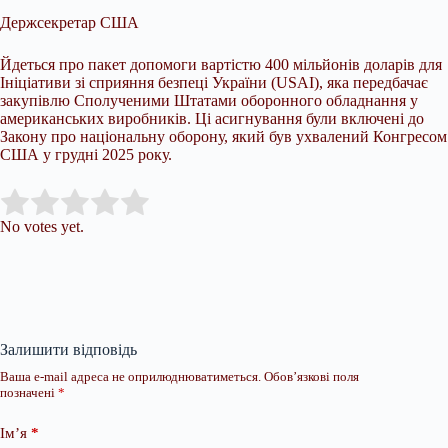
Держсекретар США
Йдеться про пакет допомоги вартістю 400 мільйонів доларів для
Ініціативи зі сприяння безпеці України (USAI), яка передбачає
закупівлю Сполученими Штатами оборонного обладнання у
американських виробників. Ці асигнування були включені до
Закону про національну оборону, який був ухвалений Конгресом
США у грудні 2025 року.
Submit Rating
Rate this item:
No votes yet.
Залишити відповідь
Ваша e-mail адреса не оприлюднюватиметься.
Обов’язкові поля
позначені
*
Ім’я
*