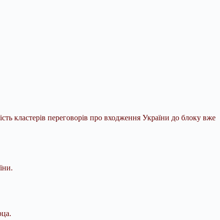
сть кластерів переговорів про входження України до блоку вже
їни.
рца.