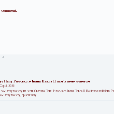
 I comment.
ни
є Папу Римського Івана Павла II пам’ятною монетою
Сер 8, 2026
 пам’ятну монету на честь Святого Папи Римського Івана Павла II Національний банк У
пам’ятну монету, присвячену…