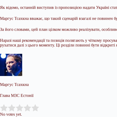
Як відомо, останній виступив із пропозицією надати Україні ста
Маргус Тсахкна вважає, що такий сценарій взагалі не повинен 
За його словами, цей план цілком можливо реалізувати, особлив
Наразі наші рекомендації та позиція полягають у чіткому просув
рухатися далі з цього моменту. Ці розділи повинні бути відкриті 
Маргус Тсахкна
Глава МЗС Естонії
Submit Rating
Rate this item:
No votes yet.