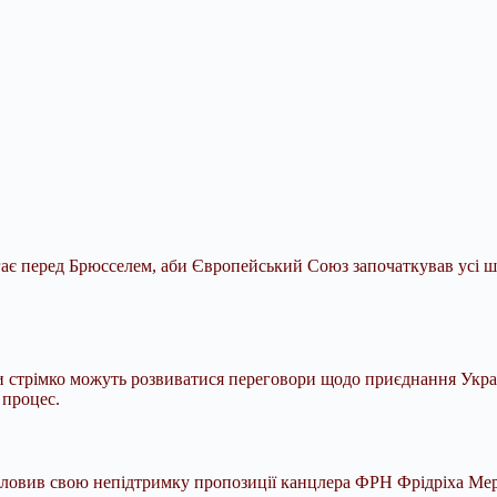
ає перед Брюсселем, аби Європейський Союз започаткував усі ші
и стрімко можуть розвиватися переговори щодо приєднання Укра
 процес.
исловив свою непідтримку пропозиції канцлера ФРН Фрідріха Ме