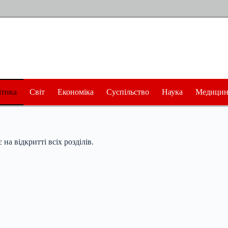
ітика
Світ
Економіка
Суспільство
Наука
Медицин
а відкритті всіх розділів.