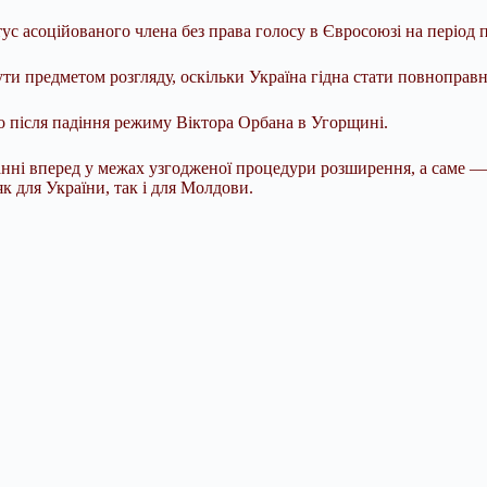
тус асоційованого члена без права голосу в Євросоюзі на період 
бути предметом розгляду, оскільки Україна гідна стати повнопр
о після падіння режиму Віктора Орбана в Угорщині.
анні вперед у межах узгодженої процедури розширення, а саме — в
як для України, так і для Молдови.