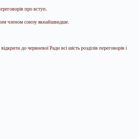
переговорів про вступ.
авним членом союзу якнайшвидше.
ідкрити до червневої Ради всі шість розділів переговорів і