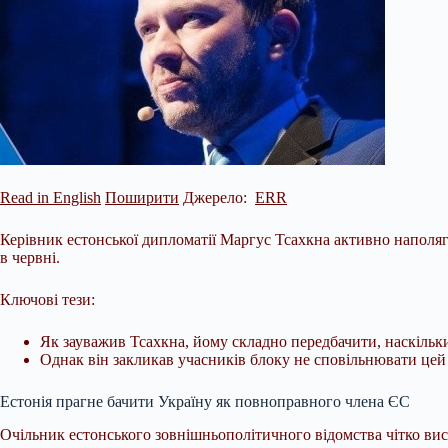
Read in English
Поширити
Джерело:
ERR
Керівник естонської дипломатії Маргус Тсахкна активно наполяг
в червні.
Ключові тези:
Як зауважив Тсахкна, йому складно передбачити, наскільк
Однак він закликав учасників блоку не сповільнювати цей
Естонія прагне бачити Україну як повноправного члена ЄС
Очільник
естонського зовнішньополітичного відомства чітко в