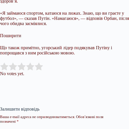
здоров’я.
«Я займаюся спортом, катаюся на лижах. Знаю, що ви граєте у
футбол», — сказав Путін. «Намагаюся», — відповів Орбан, після
чого обидва засміялися.
Поширити
Що також примітно, угорський лідер подякував Путіну і
попрощався з ним російською мовою.
Submit Rating
Rate this item:
No votes yet.
Залишити відповідь
Ваша e-mail адреса не оприлюднюватиметься.
Обов’язкові поля
позначені
*