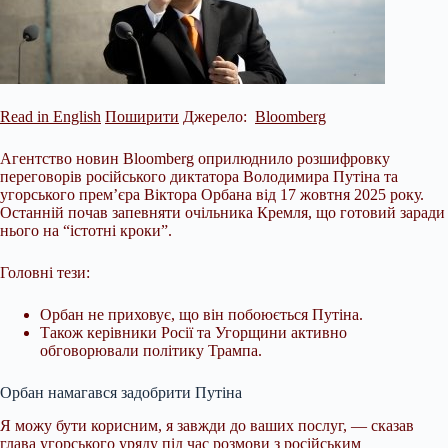
Read in English
Поширити
Джерело:
Bloomberg
Агентство новин Bloomberg оприлюднило розшифровку
переговорів російського диктатора Володимира Путіна та
угорського прем’єра Віктора Орбана від 17 жовтня 2025 року.
Останній почав запевняти очільника Кремля, що готовий заради
нього на “істотні кроки”.
Головні тези:
Орбан не приховує, що він побоюється Путіна.
Також керівники Росії та Угорщини активно
обговорювали політику Трампа.
Орбан намагався задобрити Путіна
Я можу бути корисним, я завжди до
ваших послуг, — сказав
глава угорського уряду під час розмови з російським