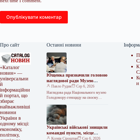
next time I comment.
Опублікувати коментар
Про сайт
Останні новини
Інформ
П
С
К
«Каталог
С
новин» —
Ющенка призначили головою
К
універсальни
наглядової ради Музею
и
й
Голодомору
Павло Рудик
Сер 6, 2026
інформаційни
Наглядова рада Національного музею
й портал, що
Голодомору-геноциду на своєму
збирає
першому засіданні обрала керівний
найважливіші
склад та визначила основні напрями
новини
подальшої роботи. Як передає…
України в
одному місці:
Українські військові знищили
економіку,
командні пункти, місце
політику,
переправи та склад
Ксенія Сіроштан
Сер 6, 2026