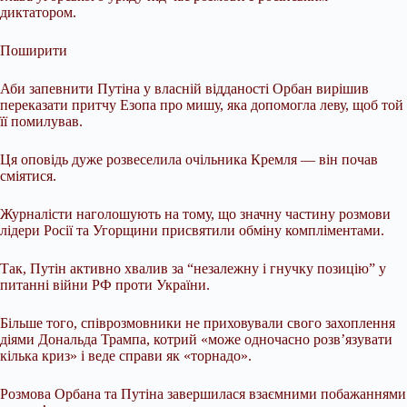
диктатором.
Поширити
Аби запевнити Путіна у власній відданості Орбан вирішив
переказати притчу Езопа про мишу, яка допомогла леву, щоб той
її помилував.
Ця оповідь дуже розвеселила очільника Кремля — він почав
сміятися.
Журналісти наголошують на тому, що значну частину розмови
лідери Росії та Угорщини присвятили обміну компліментами.
Так, Путін активно хвалив за “незалежну і гнучку позицію” у
питанні війни РФ проти України.
Більше того, співрозмовники не приховували свого захоплення
діями Дональда Трампа, котрий «може одночасно розв’язувати
кілька криз» і веде справи як «торнадо».
Розмова Орбана та Путіна завершилася взаємними побажаннями