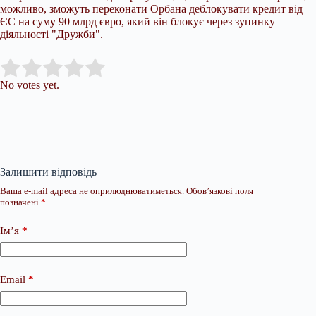
можливо, зможуть переконати Орбана деблокувати кредит від
ЄС на суму 90 млрд євро, який він блокує через зупинку
діяльності "Дружби".
Submit Rating
Rate this item:
No votes yet.
Залишити відповідь
Ваша e-mail адреса не оприлюднюватиметься.
Обов’язкові поля
позначені
*
Ім’я
*
Email
*