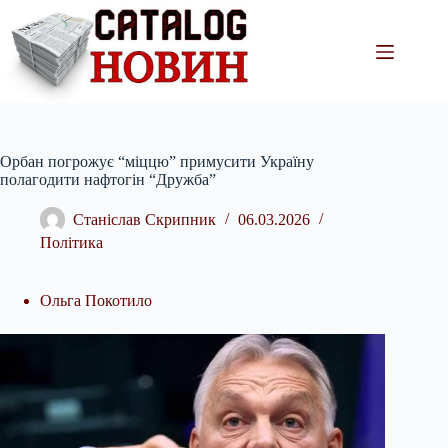
Перейти
до
вмісту
Орбан погрожує “міццю” примусити Україну
полагодити нафтогін “Дружба”
Станіслав Скрипник
06.03.2026
Політика
Ольга Покотило