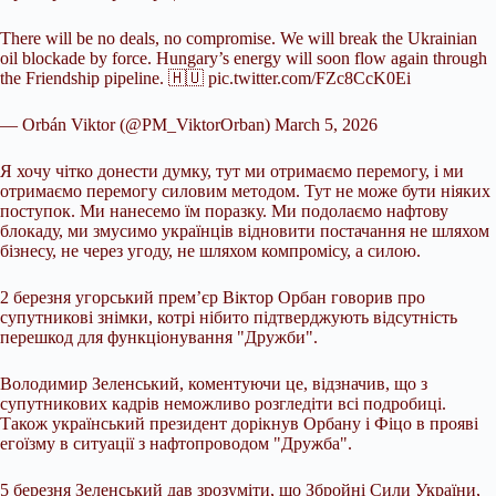
There will be no deals, no compromise. We will break the Ukrainian
oil blockade by force. Hungary’s energy will soon flow again through
the Friendship pipeline. 🇭🇺 pic.twitter.com/FZc8CcK0Ei
— Orbán Viktor (@PM_ViktorOrban) March 5, 2026
Я хочу чітко донести думку, тут ми отримаємо перемогу, і ми
отримаємо перемогу силовим методом. Тут не може бути ніяких
поступок. Ми нанесемо їм поразку. Ми подолаємо нафтову
блокаду, ми змусимо українців відновити постачання не шляхом
бізнесу, не через угоду, не шляхом компромісу, а силою.
2 березня угорський прем’єр Віктор Орбан говорив про
супутникові знімки, котрі нібито підтверджують відсутність
перешкод для функціонування "Дружби".
Володимир Зеленський, коментуючи це, відзначив, що з
супутникових кадрів неможливо розгледіти всі подробиці.
Також український президент дорікнув Орбану і Фіцо в прояві
егоїзму в ситуації з нафтопроводом "Дружба".
5 березня Зеленський дав зрозуміти, що Збройні Сили України,