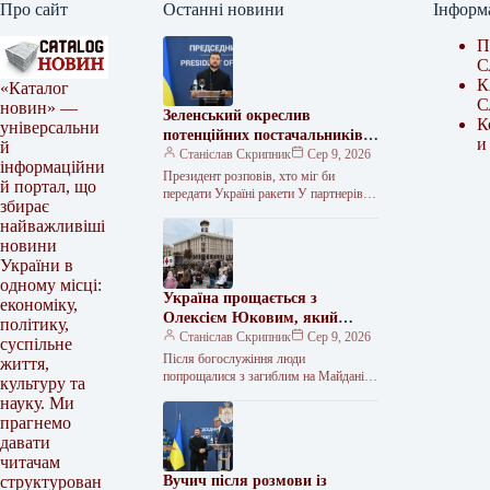
Про сайт
Останні новини
Інформ
П
С
К
«Каталог
С
новин» —
Зеленський окреслив
К
універсальни
потенційних постачальників
и
й
ракет для Patriot
Станіслав Скрипник
Сер 9, 2026
інформаційни
Президент розповів, хто міг би
й портал, що
передати Україні ракети У партнерів є
збирає
запаси ракет для Patriot, які вони
найважливіші
могли б передати…
новини
України в
одному місці:
Україна прощається з
економіку,
Олексієм Юковим, який
політику,
понад 25 років шукав
Станіслав Скрипник
Сер 9, 2026
суспільне
загиблих на війні
Після богослужіння люди
життя,
попрощалися з загиблим на Майдані
культуру та
Незалежності Дружина Олексія під час
науку. Ми
прощання говорила про його роботу,
прагнемо
небезпеку, з…
давати
читачам
Вучич після розмови із
структурован