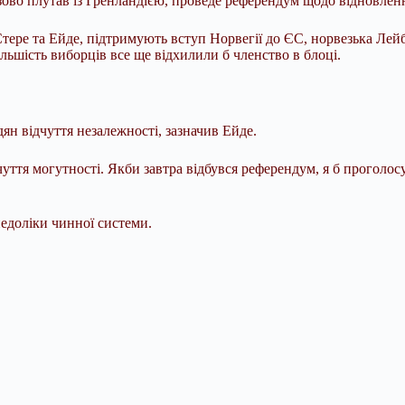
зово плутав із Гренландією, проведе референдум щодо відновленн
Стере та Ейде, підтримують вступ Норвегії до ЄС, норвезька Лей
льшість виборців все ще відхилили б членство в блоці.
ян відчуття незалежності, зазначив Ейде.
уття могутності. Якби завтра відбувся референдум, я б проголосу
недоліки чинної системи.