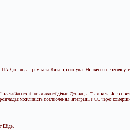
ША Дональда Трампа та Китаю, спонукає Норвегію переглянути 
ої нестабільності, викликаної діями Дональда Трампа та його про
розглядає можливість поглиблення інтеграції з ЄС через комерці
т Ейде.