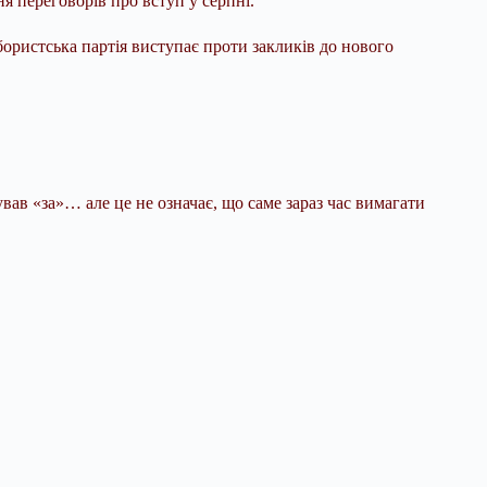
я переговорів про вступ у серпні.
бористська партія виступає проти закликів до нового
вав «за»… але це не означає, що саме зараз час вимагати