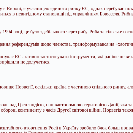
азу в Європі, є учасницею єдиного ринку ЄС, однак перебуває по
иться в невигідному становищі під управлінням Брюсселя. Рибн
 у 1994 році, це було здебільшого через рибу. Риба та сільське го
едення референдумів щодо членства, трансформувався на «хаотич
нукає ЄС активно застосовувати інструменти, які раніше не вик
 вирішили не долучатися.
вище Норвегії, оскільки країна є частиною спільного ринку, але
роль над Гренландією, напівавтономною територією Данії, яка 
 обороні континенту з часів Другої світової війни. Норвегія та
сштабного вторгнення Росії в Україну зробило блок більш приваб