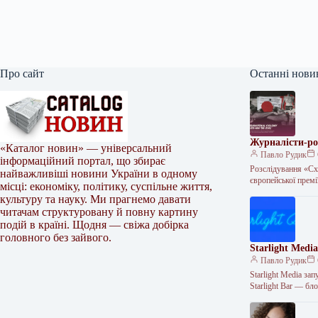
Про сайт
Останні нови
Журналісти-ро
«Каталог новин» — універсальний
Павло Рудик
інформаційний портал, що збирає
Розслідування «Сх
найважливіші новини України в одному
європейської премі
місці: економіку, політику, суспільне життя,
культуру та науку. Ми прагнемо давати
читачам структуровану й повну картину
подій в країні. Щодня — свіжа добірка
головного без зайвого.
Starlight Medi
Павло Рудик
Starlight Media за
Starlight Bar — бл