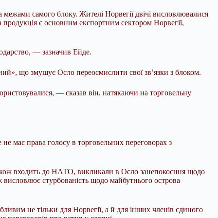
за межами самого блоку. Жителі Норвегії двічі висловлювалися
а продукція є основним експортним сектором Норвегії,
сподарство, — зазначив Ейде.
ний», що змушує Осло переосмислити свої зв’язки з блоком.
ористовувалися, — сказав він, натякаючи на торговельну
 не має права голосу в торговельних переговорах з
також входить до НАТО, викликали в Осло занепокоєння щодо
кож висловлює стурбованість щодо майбутнього острова
ливим не тільки для Норвегії, а й для інших членів єдиного