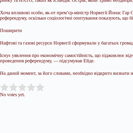
ринку та НАТО, таких як Ісландія. Острів, який Трамп неоднора
Хоча впливові особи, як-от прем’єр-міністр Норвегії Йонас Гар 
референдуму, оскільки соціологічні опитування показують, що бі
Поширити
Нафтові та газові ресурси Норвегії сформували у багатьох громад
Існує уявлення про економічну самостійність, що підживлює відч
проведення референдуму, — підсумував Ейде.
На даний момент, за його словами, необхідно відкрито визнати 
Submit Rating
Rate this item:
No votes yet.