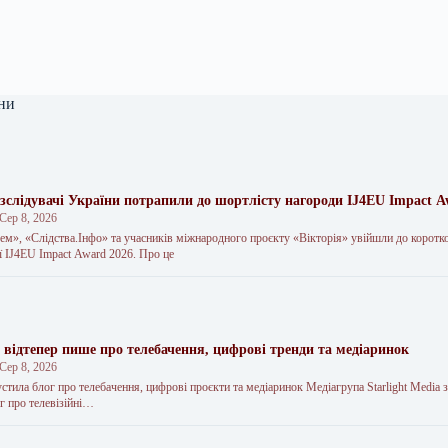
ни
зслідувачі України потрапили до шортлісту нагороди IJ4EU Impact 
Сер 8, 2026
ем», «Слідства.Інфо» та учасників міжнародного проєкту «Вікторія» увійшли до коротк
ї IJ4EU Impact Award 2026. Про це
a відтепер пише про телебачення, цифрові тренди та медіаринок
Сер 8, 2026
пустила блог про телебачення, цифрові проєкти та медіаринок Медіагрупа Starlight Media 
ог про телевізійні…