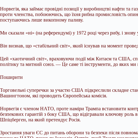
Норвегія, яка займає провідні позиції у виробництві нафти та г
проти членства, побоюючись, що їхня рибна промисловість опин
поступаючись лише викопному паливу.
Ми сказали «ні» (на референдумі) у 1972 році через рибу, і знову
Він визнав, що «стабільний світ», який існував на момент пров
Цей «хаотичний світ», враховуючи події між Китаєм та США, спо
політику та митний союз. — Це саме ті інструменти, до яких ми
Поширити
Торговельні суперечки за участю США підкреслили складне стано
Вашингтоном, які проводить Європейська комісія.
Норвегія є членом НАТО, проте наміри Трампа встановити конт
безпекових гарантій з боку США, що відігравали ключову роль в
Шпіцберген, на який претендує Росія.
Зростання уваги ЄС до питань оборони та безпеки після повнома