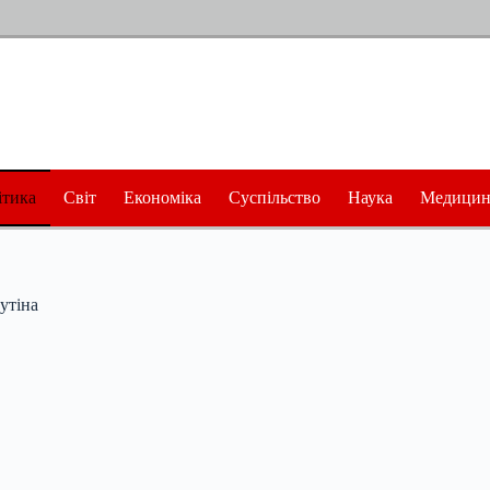
ітика
Світ
Економіка
Суспільство
Наука
Медицин
утіна