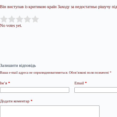
Він виступав із критикою країн Заходу за недостатньо рішучу пі
Submit Rating
Rate this item:
No votes yet.
Залишити відповідь
Ваша e-mail адреса не оприлюднюватиметься.
Обов’язкові поля позначені
*
Ім’я
*
Email
*
Додати коментар
*