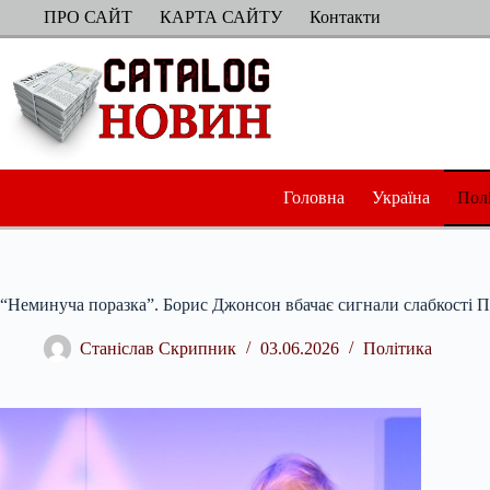
Перейти
ПРО САЙТ
КАРТА САЙТУ
Контакти
до
вмісту
Головна
Україна
Пол
“Неминуча поразка”. Борис Джонсон вбачає сигнали слабкості П
Станіслав Скрипник
03.06.2026
Політика