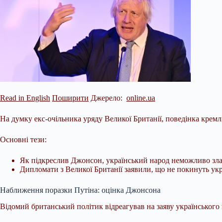
Read in English
Поширити
Джерело:
online.ua
На думку екс-очільника уряду Великої Британії, поведінка крем
Основні тези:
Як підкреслив Джонсон, український народ неможливо зл
Дипломати з Великої Британії заявили, що не покинуть укра
Наближення поразки Путіна: оцінка Джонсона
Відомий британський політик відреагував на заяву
українського