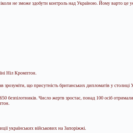
коли не зможе здобути контроль над Україною. Йому варто це усв
їні Ніл Кромптон.
дав зрозуміти, що присутність британських дипломатів у столиці
 650 безпілотників. Число жертв зростає, понад 100 осіб отрима
птон.
иції українських військових на Запоріжжі.