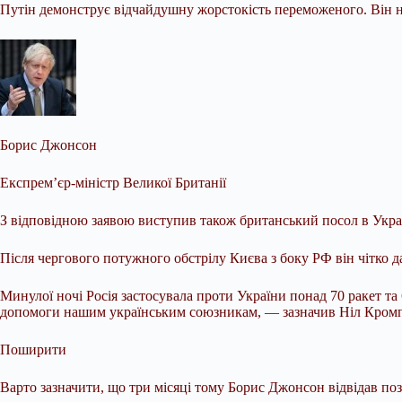
Путін демонструє відчайдушну жорстокість переможеного. Він ні
Борис Джонсон
Експрем’єр-міністр Великої Британії
З відповідною заявою виступив також британський посол в Укра
Після чергового потужного обстрілу Києва з боку РФ він чітко 
Минулої ночі Росія застосувала проти України понад 70 ракет та
допомоги нашим українським союзникам, — зазначив Ніл Кром
Поширити
Варто зазначити, що три місяці тому Борис Джонсон відвідав поз