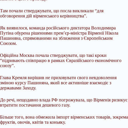
Там почали стверджувати, що посла викликали “для
обговорення дій вірменського керівництва”.
Як виявилося, команда російського диктатора Володимира
Путіна обурена рішеннями прем’єр-міністра Вірменії Нікола
Пашиняна, спрямованими на зближення з Європейським
Союзом.
Офіційна Москва почала стверджувати, що такі кроки
“підривають співпрацю в рамках Євразійського економічного
союзу”.
Глава Кремля вирішив не приховувати свого невдоволення
зміною курсу Пашиняна, який все активніше взаємодіє з
державами Заходу.
До речі, нещодавно влада РФ погрожувала, що Вірменія ризикує
втратити постачання дешевого газу.
Більше того, вона обмежила імпорт вірменських товарів, зокрема
фруктів, овочів, квітів та коньяку.