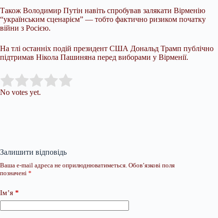
Також Володимир Путін навіть спробував залякати Вірменію
“українським сценарієм” — тобто фактично ризиком початку
війни з Росією.
На тлі останніх подій президент США Дональд Трамп публічно
підтримав Нікола Пашиняна перед виборами у Вірменії.
Submit Rating
Rate this item:
No votes yet.
Залишити відповідь
Ваша e-mail адреса не оприлюднюватиметься.
Обов’язкові поля
позначені
*
Ім’я
*