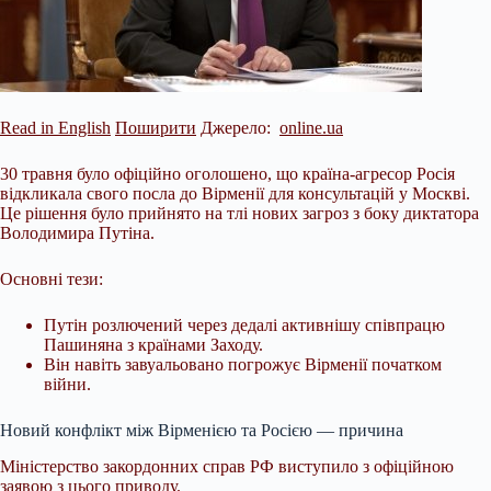
Read in English
Поширити
Джерело:
online.ua
30 травня було офіційно оголошено, що країна-агресор Росія
відкликала свого посла до Вірменії для консультацій у Москві.
Це рішення було прийнято на тлі нових загроз з боку диктатора
Володимира Путіна.
Основні тези:
Путін розлючений через дедалі активнішу співпрацю
Пашиняна з країнами Заходу.
Він навіть завуальовано погрожує Вірменії початком
війни.
Новий конфлікт між Вірменією та Росією — причина
Міністерство закордонних справ РФ виступило з
офіційною
заявою з цього приводу.