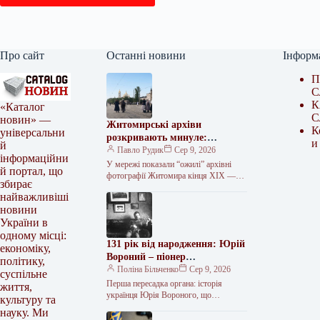
Про сайт
Останні новини
Інформ
П
С
К
«Каталог
С
новин» —
Житомирські архіви
К
універсальни
розкривають минуле:
и
й
унікальні фото покажуть
Павло Рудик
Сер 9, 2026
інформаційни
незвідані сторінки міста
У мережі показали “ожилі” архівні
й портал, що
фотографії Житомира кінця ХІХ —
збирає
першої третини ХХ століття На
найважливіші
YouTube-каналі “Історії Юри
новини
Мартиновича” опублікували…
України в
одному місці:
131 рік від народження: Юрій
економіку,
Вороний – піонер
політику,
трансплантології
Поліна Більченко
Сер 9, 2026
суспільне
Перша пересадка органа: історія
життя,
українця Юрія Вороного, що
культуру та
випередив час 9 серпня (21 серпня за
науку. Ми
новим стилем) 1895 року в…