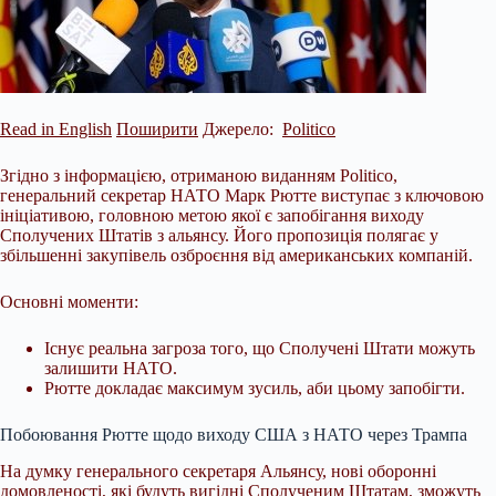
Read in English
Поширити
Джерело:
Politico
Згідно з інформацією, отриманою виданням Politico,
генеральний секретар НАТО Марк Рютте виступає з ключовою
ініціативою, головною метою якої є запобігання виходу
Сполучених Штатів з альянсу. Його пропозиція полягає у
збільшенні закупівель озброєння від американських компаній.
Основні моменти:
Існує реальна загроза того, що Сполучені Штати можуть
залишити НАТО.
Рютте докладає максимум зусиль, аби цьому запобігти.
Побоювання Рютте щодо виходу США з НАТО
через Трампа
На думку генерального секретаря Альянсу, нові оборонні
домовленості, які будуть вигідні Сполученим Штатам, зможуть