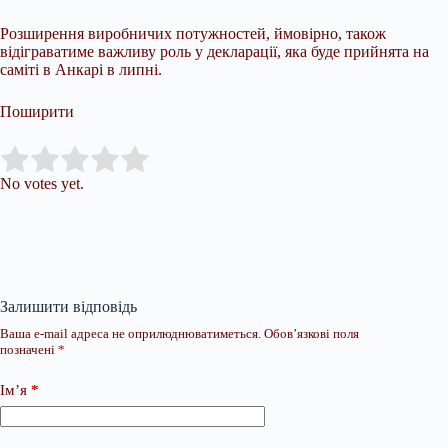
Розширення виробничих потужностей, ймовірно, також
відіграватиме важливу роль у декларації, яка буде прийнята на
саміті в Анкарі в липні.
Поширити
Submit Rating
Rate this item:
No votes yet.
Залишити відповідь
Ваша e-mail адреса не оприлюднюватиметься.
Обов’язкові поля
позначені
*
Ім’я
*