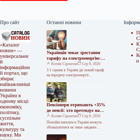
Про сайт
Останні новини
Інформ
П
С
К
«Каталог
С
новин» —
Українців чекає зростання
К
універсальни
тарифу на електроенергію:
и
й
нові ціни
Ксенія Сіроштан
Сер 8, 2026
інформаційни
З 1 серпня в Україні діє новий тариф
й портал, що
на передачу електроенергії
збирає
магістральними мережами, який
найважливіші
збільшився на 25%. Національна
новини
комісія, що…
України в
одному місці:
Пенсіонери отримають +35%
економіку,
до пенсії: хто претендує на
політику,
доплату без індексації
Ксенія Сіроштан
Сер 8, 2026
суспільне
Пенсійні виплати в Україні можуть
життя,
збільшуватися не лише завдяки
культуру та
щорічній індексації. Для окремих
науку. Ми
категорій громадян законодавство