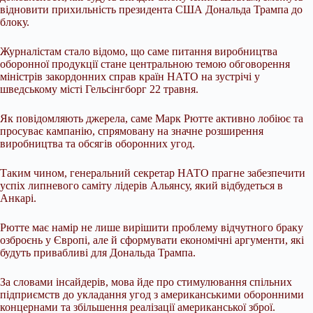
відновити прихильність президента США Дональда Трампа до
блоку.
Журналістам стало відомо, що саме питання виробництва
оборонної продукції стане центральною темою обговорення
міністрів закордонних справ країн НАТО на зустрічі у
шведському місті Гельсінгборг 22 травня.
Як повідомляють джерела, саме Марк Рютте активно лобіює та
просуває кампанію, спрямовану на значне розширення
виробництва та обсягів оборонних угод.
Таким чином, генеральний секретар НАТО прагне забезпечити
успіх липневого саміту лідерів Альянсу, який відбудеться в
Анкарі.
Рютте має намір не лише вирішити проблему відчутного браку
озброєнь у Європі, але й сформувати економічні аргументи, які
будуть привабливі для Дональда Трампа.
За словами інсайдерів, мова йде про стимулювання спільних
підприємств до укладання угод з американськими оборонними
концернами та збільшення реалізації американської зброї.