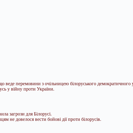
що веде перемовини з очільницею білоруського демократичного 
усь у війну проти України.
ила загрози для Білорусі.
цям не довелося вести бойові дії проти
білорусів.