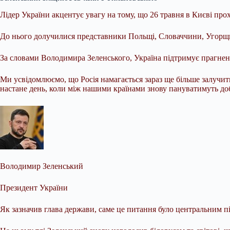
Лідер України акцентує увагу на тому, що 26 травня в Києві прох
До нього долучилися представники Польщі, Словаччини, Угорщин
За словами Володимира Зеленського, Україна підтримує прагненн
Ми усвідомлюємо, що Росія намагається зараз ще більше залучити 
настане день, коли між нашими країнами знову пануватимуть добр
Володимир Зеленський
Президент України
Як зазначив глава держави, саме це питання було центральним п