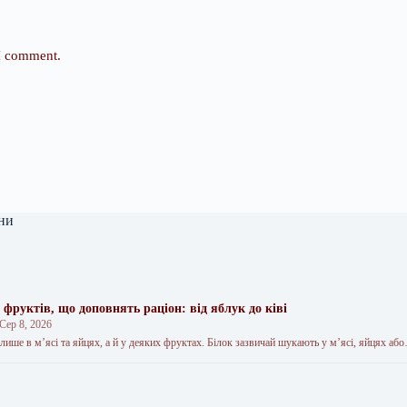
 I comment.
ни
 фруктів, що доповнять раціон: від яблук до ківі
Сер 8, 2026
 лише в м’ясі та яйцях, а й у деяких фруктах. Білок зазвичай шукають у м’ясі, яйцях аб