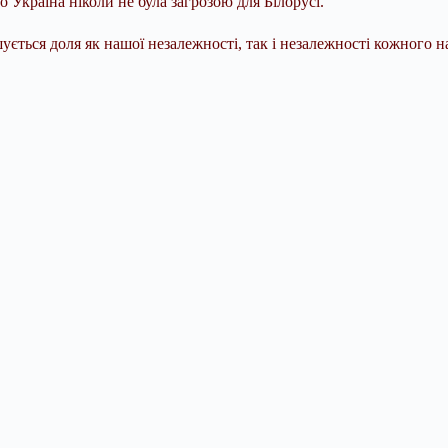
о Україна ніколи не була загрозою для Білорусі.
ішується доля як нашої незалежності, так і незалежності кожного 