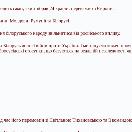
одить саміт, який зібрав 24 країни, переважно з Європи.
и, Молдови, Румунії та Білорусі.
я білоруського народу звільнитися від російського впливу.
Білорусь до цієї війни проти України. І ми цінуємо кожен прояв 
осусідські стосунки, що базуються на реальній незалежності як У
ід час його перемовин зі Світланою Тихановською та її командою