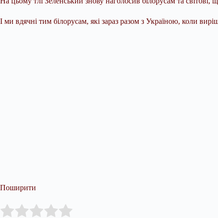
На цьому тлі Зеленський знову наголосив білорусам та світові, щ
І ми вдячні тим білорусам, які зараз разом з Україною, коли вир
Поширити
Submit Rating
Rate this item: