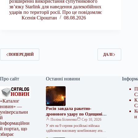
розширенні використання супутникового
зв’язку Starlink для наведення далекобійних
ударів по території росії. Про це повідомляє
Ксенія Сіроштан
08.08.2026
ПОПЕРЕДНІЙ
ДАЛІ
Про сайт
Останні новини
Інформ
П
С
К
«Каталог
С
новин» —
Росія завдала ракетно-
К
універсальни
дронового удару по Одещині:
и
й
кількість постраждалих
Поліна Більченко
Сер 10, 2026
інформаційни
зросла
У ніч на 9 серпня російські війська
й портал, що
здійснили масовану комбіновану атаку
збирає
по Одеській області, застосувавши