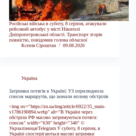
Російські війська в суботу, 8 серпня, атакували
рейсовий автобус у місті Нікополі
Дніпропетровської області. Транспорт згорів
повністю, повідомив голова обласної
Ксенія Сіроштан
09.08.2026
Україна
Затримки потягів в Україні: УЗ оприлюднила
список маршрутів, що зазнали впливу обстрілів
<img src="https://zn.ua/img/article/6922/35_main-
v1786190894.webp" alt="В Україні через
обстріли РФ масово затримуються потяги:
список" width="630" height="340" ©
Укрзалізниця/Telegram У суботу, 8 серпня, в
Україні спостерігаються масові затримки