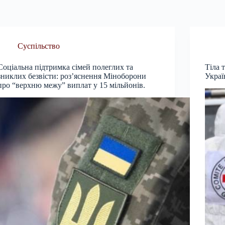
Суспільство
Соціальна підтримка сімей полеглих та
Тіла 
зниклих безвісти: роз’яснення Міноборони
Украї
про “верхню межу” виплат у 15 мільйонів.