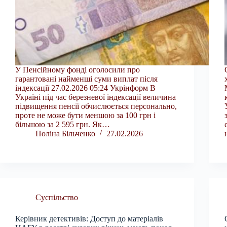
У Пенсійному фонді оголосили про
гарантовані найменші суми виплат після
індексації 27.02.2026 05:24 Укрінформ В
Україні під час березневої індексації величина
підвищення пенсії обчислюється персонально,
проте не може бути меншою за 100 грн і
більшою за 2 595 грн. Як…
Поліна Більченко
27.02.2026
Суспільство
Керівник детективів: Доступ до матеріалів