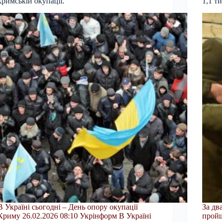
кримській окупації.
1,1 ти
В Україні сьогодні – День опору окупації
За дв
Криму 26.02.2026 08:10 Укрінформ В Україні
пройш