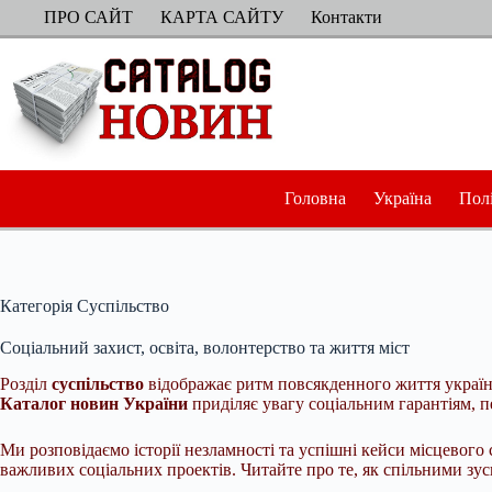
Перейти
ПРО САЙТ
КАРТА САЙТУ
Контакти
до
вмісту
Головна
Україна
Пол
Категорія
Суспільство
Соціальний захист, освіта, волонтерство та життя міст
Розділ
суспільство
відображає ритм повсякденного життя українц
Каталог новин України
приділяє увагу соціальним гарантіям, 
Ми розповідаємо історії незламності та успішні кейси місцевого
важливих соціальних проектів. Читайте про те, як спільними зу