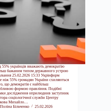
 55% українців вважають демократію
льш бажаним типом державного устрою
вання 25.02.2026 15:33 Укрінформ
е ніж 55% громадян України схиляються
го, що демократія є найбільш
бливою формою правління. Подібні
мки дослідження оприлюднив заступник
тора соціологічної служби Центру
мкова Михайло…
Поліна Більченко
25.02.2026