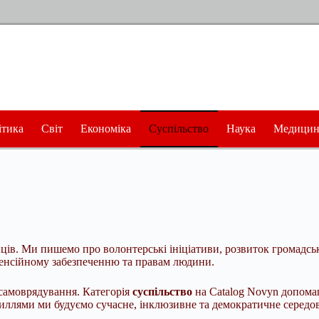
ітика
Світ
Економіка
Суспільство
Наука
Медицин
ів. Ми пишемо про волонтерські ініціативи, розвиток громадсько
пенсійному забезпеченню та правам людини.
 самоврядування. Категорія
суспільство
на Catalog Novyn допомага
силлями ми будуємо сучасне, інклюзивне та демократичне середо