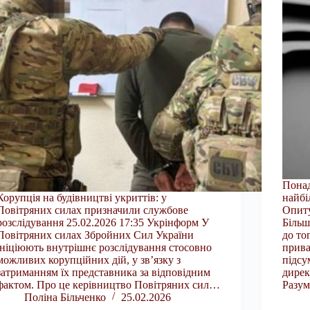
Понад
Корупція на будівництві укриттів: у
найбі
Повітряних силах призначили службове
Опиту
розслідування 25.02.2026 17:35 Укрінформ У
Більш
Повітряних силах Збройних Сил України
до то
ініціюють внутрішнє розслідування стосовно
прива
можливих корупційних дій, у зв’язку з
підсу
затриманням їх представника за відповідним
дирек
фактом. Про це керівництво Повітряних сил…
Разу
Поліна Більченко
25.02.2026