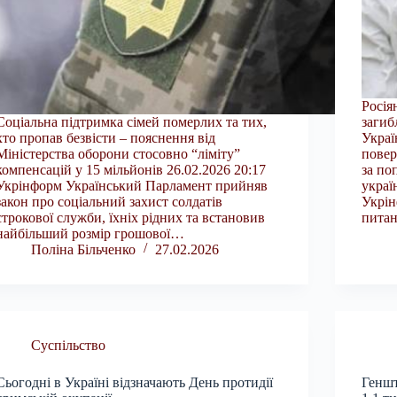
Росія
Соціальна підтримка сімей померлих та тих,
загиб
хто пропав безвісти – пояснення від
Украї
Міністерства оборони стосовно “ліміту”
повер
компенсацій у 15 мільйонів 26.02.2026 20:17
за по
Укрінформ Український Парламент прийняв
украї
закон про соціальний захист солдатів
Укрін
строкової служби, їхніх рідних та встановив
пита
найбільший розмір грошової…
Поліна Більченко
27.02.2026
Суспільство
Сьогодні в Україні відзначають День протидії
Геншт