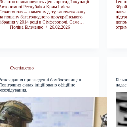
26 лютого вшановують День протидії окупації
Геншт
Автономної Республіки Крим і міста
Зброй
Севастополя – знаменну дату, започатковану
навча
на пошану багатолюдного проукраїнського
підтр
зібрання у 2014 році в Сімферополі. Саме…
допо
Поліна Більченко
26.02.2026
отрим
Суспільство
Розкрадання при зведенні бомбосховищ: в
Більш
Повітряних силах ініційовано офіційне
надає
розслідування.