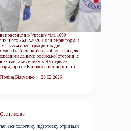
ни повернули в Україну тіла 1000
лих Фото 26.02.2026 13:48 Укрінформ В
ну в межах репатріаційних дій
нули тіла (останки) тисячі полеглих, які,
передніми даними російської сторони, є
нськими захисниками. Як передає
форм, про це Координаційний штаб з
нь…
Поліна Більченко
26.02.2026
Суспільство
аб: Психологічну підготовку отримали