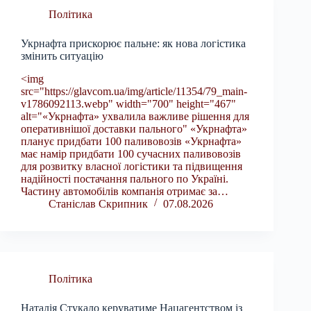
Політика
Укрнафта прискорює пальне: як нова логістика
змінить ситуацію
<img
src="https://glavcom.ua/img/article/11354/79_main-
v1786092113.webp" width="700" height="467"
alt="«Укрнафта» ухвалила важливе рішення для
оперативнішої доставки пального" «Укрнафта»
планує придбати 100 паливовозів «Укрнафта»
має намір придбати 100 сучасних паливовозів
для розвитку власної логістики та підвищення
надійності постачання пального по Україні.
Частину автомобілів компанія отримає за…
Станіслав Скрипник
07.08.2026
Політика
Наталія Стукало керуватиме Нацагентством із