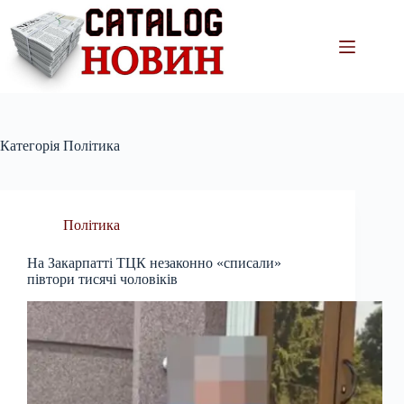
Перейти
до
вмісту
Категорія
Політика
Політика
На Закарпатті ТЦК незаконно «списали»
півтори тисячі чоловіків