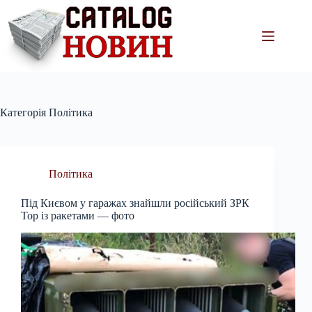
Перейти
до
вмісту
Категорія
Політика
Політика
Під Києвом у гаражах знайшли російський ЗРК
Тор із ракетами — фото