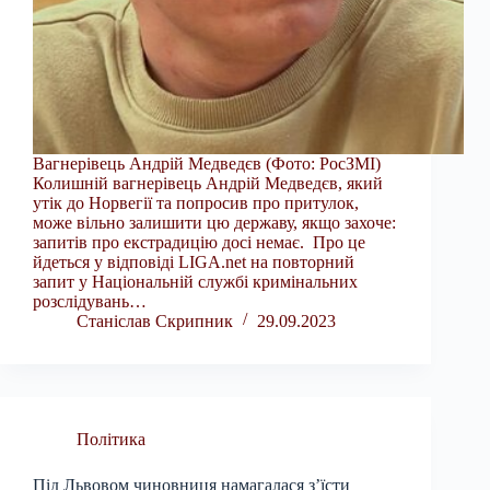
Вагнерівець Андрій Медведєв (Фото: РосЗМІ)
Колишній вагнерівець Андрій Медведєв, який
утік до Норвегії та попросив про притулок,
може вільно залишити цю державу, якщо захоче:
запитів про екстрадицію досі немає. Про це
йдеться у відповіді LIGA.net на повторний
запит у Національній службі кримінальних
розслідувань…
Станіслав Скрипник
29.09.2023
Політика
Під Львовом чиновниця намагалася з’їсти