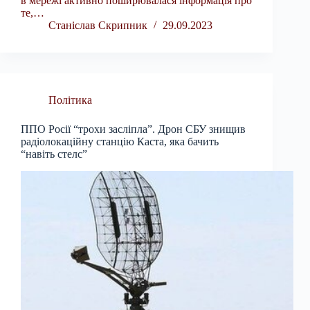
в мережі активно поширювалася інформація про
те,…
Станіслав Скрипник
29.09.2023
Політика
ППО Росії “трохи засліпла”. Дрон СБУ знищив
радіолокаційну станцію Каста, яка бачить
“навіть стелс”