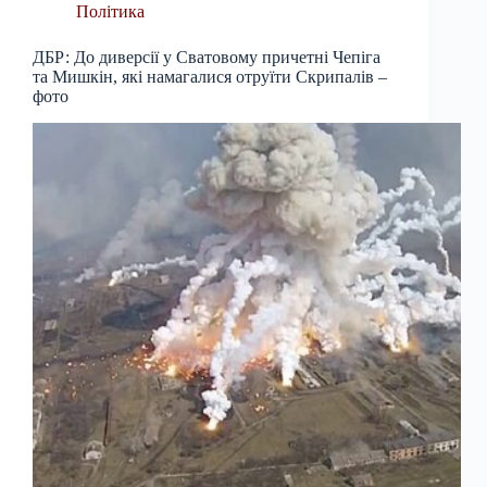
Політика
ДБР: До диверсії у Сватовому причетні Чепіга
та Мишкін, які намагалися отруїти Скрипалів –
фото