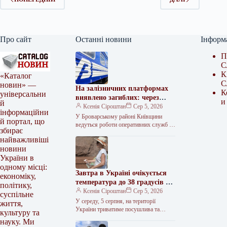
Про сайт
Останні новини
Інформ
П
С
К
«Каталог
С
новин» —
На залізничних платформах
К
універсальни
виявлено загиблих: через
и
й
наслідки російських атак на
Ксенія Сіроштан
Сер 5, 2026
інформаційни
Київщині спостерігаються
У Броварському районі Київщини
й портал, що
затримки поїздів
ведуться роботи оперативних служб та
збирає
відновлювальні заходи після нічного
найважливіші
нападу російських сил на логістичну
новини
інфраструктуру. За
України в
одному місці:
Завтра в Україні очікується
економіку,
температура до 38 градусів за
політику,
Цельсієм, без дощу.
Ксенія Сіроштан
Сер 5, 2026
суспільне
У середу, 5 серпня, на території
життя,
України триватиме посушлива та
культуру та
спекотна погода. У значній частині
науку. Ми
регіонів денна температура повітря