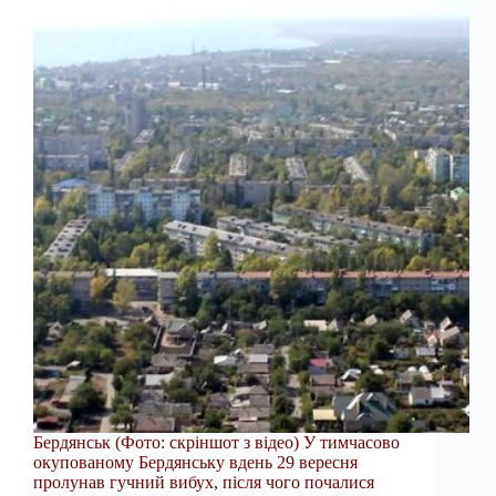
Бердянськ (Фото: скріншот з відео) У тимчасово
окупованому Бердянську вдень 29 вересня
пролунав гучний вибух, після чого почалися